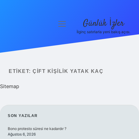
Günlük İzler
menüyü
aç
İlginç satırlarla yeni bakış açısı.
Anasayfa
Gizlilik Politikası
Yasal Uyarı
ETIKET:
ÇIFT KIŞILIK YATAK KAÇ
Hakkımızda
Sitemap
SIDEBAR
SON YAZILAR
Bono protesto süresi ne kadardır ?
Ağustos 6, 2026