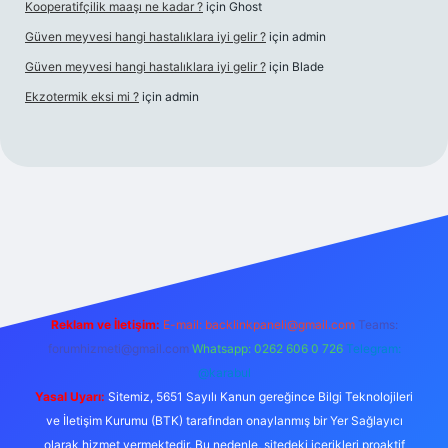
Kooperatifçilik maaşı ne kadar ?
için
Ghost
Güven meyvesi hangi hastalıklara iyi gelir ?
için
admin
Güven meyvesi hangi hastalıklara iyi gelir ?
için
Blade
Ekzotermik eksi mi ?
için
admin
t giriş
Reklam ve İletişim:
E-mail:
backlinkpaneli@gmail.com
Teams:
forumhizmeti@gmail.com
Whatsapp: 0262 606 0 726
Telegram:
@karabul
Yasal Uyarı:
Sitemiz, 5651 Sayılı Kanun gereğince Bilgi Teknolojileri
ve İletişim Kurumu (BTK) tarafından onaylanmış bir Yer Sağlayıcı
olarak hizmet vermektedir. Bu nedenle, sitedeki içerikleri proaktif