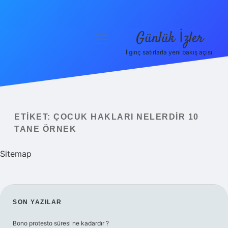
Günlük İzler
menüyü
aç
İlginç satırlarla yeni bakış açısı.
Anasayfa
Gizlilik Politikası
Yasal Uyarı
ETIKET:
ÇOCUK HAKLARI NELERDIR 10
TANE ÖRNEK
Hakkımızda
Sitemap
SIDEBAR
SON YAZILAR
Bono protesto süresi ne kadardır ?