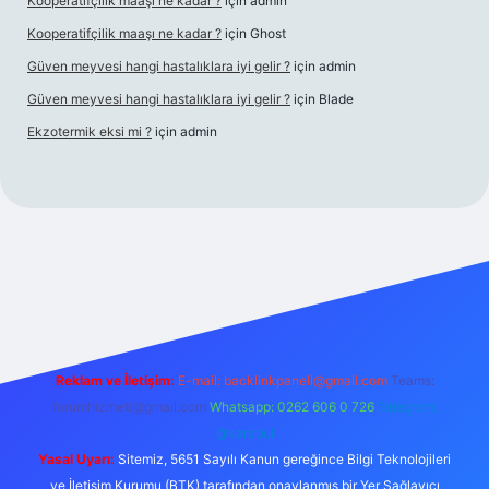
Kooperatifçilik maaşı ne kadar ?
için
admin
Kooperatifçilik maaşı ne kadar ?
için
Ghost
Güven meyvesi hangi hastalıklara iyi gelir ?
için
admin
Güven meyvesi hangi hastalıklara iyi gelir ?
için
Blade
Ekzotermik eksi mi ?
için
admin
 giriş
Reklam ve İletişim:
E-mail:
backlinkpaneli@gmail.com
Teams:
forumhizmeti@gmail.com
Whatsapp: 0262 606 0 726
Telegram:
@karabul
Yasal Uyarı:
Sitemiz, 5651 Sayılı Kanun gereğince Bilgi Teknolojileri
ve İletişim Kurumu (BTK) tarafından onaylanmış bir Yer Sağlayıcı