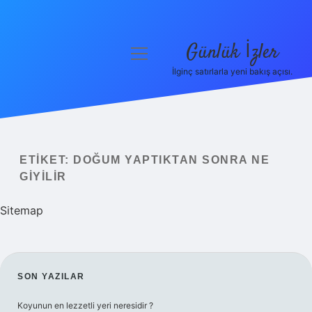
Günlük İzler
menüyü
aç
İlginç satırlarla yeni bakış açısı.
Anasayfa
Gizlilik Politikası
Yasal Uyarı
ETIKET:
DOĞUM YAPTIKTAN SONRA NE
GIYILIR
Hakkımızda
Sitemap
SIDEBAR
SON YAZILAR
Koyunun en lezzetli yeri neresidir ?