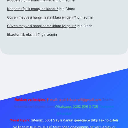
Kooperatifçilik maaşı ne kadar ?
için
admin
Kooperatifçilik maaşı ne kadar ?
için
Ghost
Güven meyvesi hangi hastalıklara iyi gelir ?
için
admin
Güven meyvesi hangi hastalıklara iyi gelir ?
için
Blade
Ekzotermik eksi mi ?
için
admin
iriş
Reklam ve İletişim:
E-mail:
backlinkpaneli@gmail.com
Teams:
forumhizmeti@gmail.com
Whatsapp: 0262 606 0 726
Telegram:
@karabul
Yasal Uyarı:
Sitemiz, 5651 Sayılı Kanun gereğince Bilgi Teknolojileri
ve İletişim Kurumu (BTK) tarafından onaylanmış bir Yer Sağlayıcı