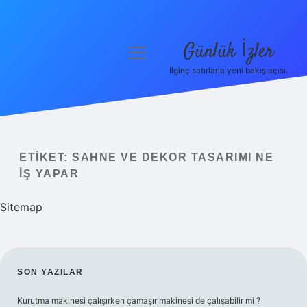
Günlük İzler
menüyü
aç
İlginç satırlarla yeni bakış açısı.
Anasayfa
Gizlilik Politikası
Yasal Uyarı
ETIKET:
SAHNE VE DEKOR TASARIMI NE
IŞ YAPAR
Hakkımızda
Sitemap
SIDEBAR
SON YAZILAR
Kurutma makinesi çalışırken çamaşır makinesi de çalışabilir mi ?