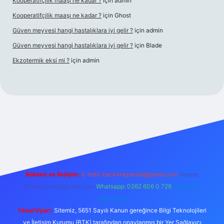
Kooperatifçilik maaşı ne kadar ?
için
admin
Kooperatifçilik maaşı ne kadar ?
için
Ghost
Güven meyvesi hangi hastalıklara iyi gelir ?
için
admin
Güven meyvesi hangi hastalıklara iyi gelir ?
için
Blade
Ekzotermik eksi mi ?
için
admin
 giriş
Reklam ve İletişim:
E-mail:
backlinkpaneli@gmail.com
Teams:
forumhizmeti@gmail.com
Whatsapp: 0262 606 0 726
Telegram:
@karabul
Yasal Uyarı:
Sitemiz, 5651 Sayılı Kanun gereğince Bilgi Teknolojileri
ve İletişim Kurumu (BTK) tarafından onaylanmış bir Yer Sağlayıcı