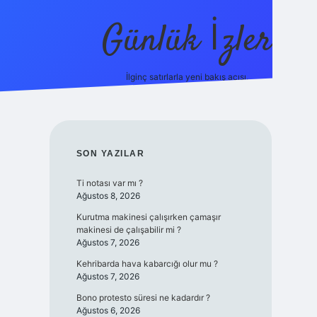
Günlük İzler
İlginç satırlarla yeni bakış açısı.
ilbet giriş
SIDEBAR
SON YAZILAR
Ti notası var mı ?
Ağustos 8, 2026
Kurutma makinesi çalışırken çamaşır
makinesi de çalışabilir mi ?
Ağustos 7, 2026
Kehribarda hava kabarcığı olur mu ?
Ağustos 7, 2026
Bono protesto süresi ne kadardır ?
Ağustos 6, 2026