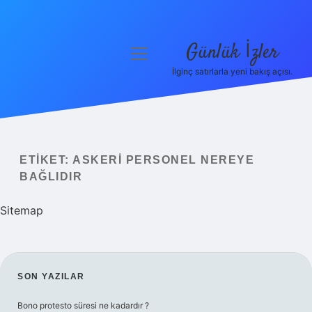
Günlük İzler
menüyü
aç
İlginç satırlarla yeni bakış açısı.
Anasayfa
Gizlilik Politikası
Yasal Uyarı
ETIKET:
ASKERI PERSONEL NEREYE
BAĞLIDIR
Hakkımızda
Sitemap
SIDEBAR
SON YAZILAR
Bono protesto süresi ne kadardır ?