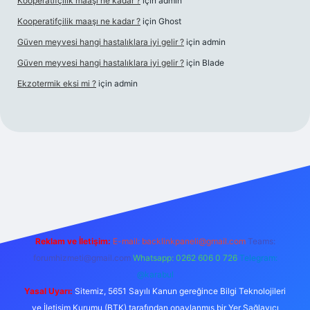
Kooperatifçilik maaşı ne kadar ?
için
admin
Kooperatifçilik maaşı ne kadar ?
için
Ghost
Güven meyvesi hangi hastalıklara iyi gelir ?
için
admin
Güven meyvesi hangi hastalıklara iyi gelir ?
için
Blade
Ekzotermik eksi mi ?
için
admin
t giriş
Reklam ve İletişim:
E-mail:
backlinkpaneli@gmail.com
Teams:
forumhizmeti@gmail.com
Whatsapp: 0262 606 0 726
Telegram:
@karabul
Yasal Uyarı:
Sitemiz, 5651 Sayılı Kanun gereğince Bilgi Teknolojileri
ve İletişim Kurumu (BTK) tarafından onaylanmış bir Yer Sağlayıcı