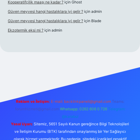
Kooperatifçilik maaşı ne kadar ?
için
Ghost
Güven meyvesi hangi hastalıklara iyi gelir ?
için
admin
Güven meyvesi hangi hastalıklara iyi gelir ?
için
Blade
Ekzotermik eksi mi ?
için
admin
 giriş
Reklam ve İletişim:
E-mail:
backlinkpaneli@gmail.com
Teams:
forumhizmeti@gmail.com
Whatsapp: 0262 606 0 726
Telegram:
@karabul
Yasal Uyarı:
Sitemiz, 5651 Sayılı Kanun gereğince Bilgi Teknolojileri
ve İletişim Kurumu (BTK) tarafından onaylanmış bir Yer Sağlayıcı
olarak hizmet vermektedir. Bu nedenle, sitedeki içerikleri proaktif