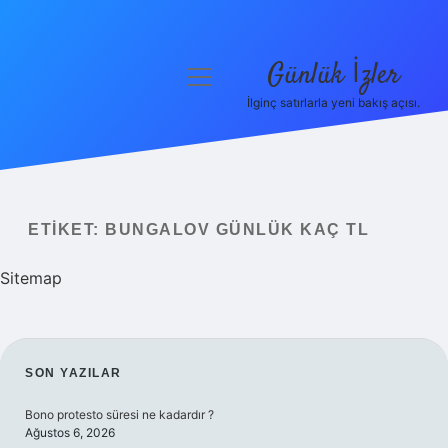
Günlük İzler
menüyü
aç
İlginç satırlarla yeni bakış açısı.
Anasayfa
Gizlilik Politikası
Yasal Uyarı
ETIKET:
BUNGALOV GÜNLÜK KAÇ TL
Hakkımızda
Sitemap
SIDEBAR
SON YAZILAR
Bono protesto süresi ne kadardır ?
Ağustos 6, 2026