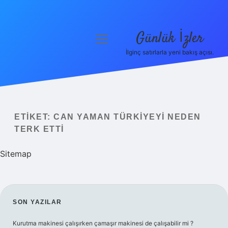
Günlük İzler
menüyü
aç
İlginç satırlarla yeni bakış açısı.
Anasayfa
Gizlilik Politikası
Yasal Uyarı
ETIKET:
CAN YAMAN TÜRKIYEYI NEDEN
TERK ETTI
Hakkımızda
Sitemap
SIDEBAR
SON YAZILAR
Kurutma makinesi çalışırken çamaşır makinesi de çalışabilir mi ?