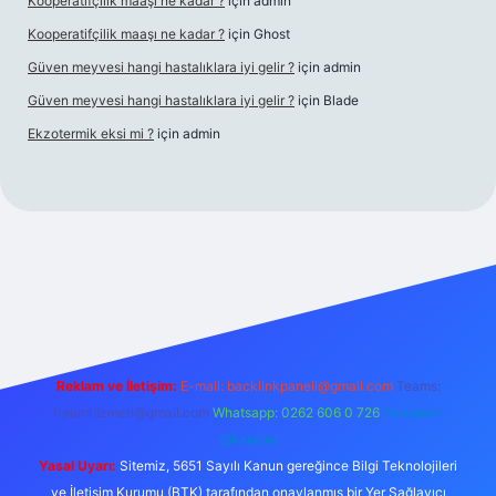
Kooperatifçilik maaşı ne kadar ?
için
admin
Kooperatifçilik maaşı ne kadar ?
için
Ghost
Güven meyvesi hangi hastalıklara iyi gelir ?
için
admin
Güven meyvesi hangi hastalıklara iyi gelir ?
için
Blade
Ekzotermik eksi mi ?
için
admin
 giriş
Reklam ve İletişim:
E-mail:
backlinkpaneli@gmail.com
Teams:
forumhizmeti@gmail.com
Whatsapp: 0262 606 0 726
Telegram:
@karabul
Yasal Uyarı:
Sitemiz, 5651 Sayılı Kanun gereğince Bilgi Teknolojileri
ve İletişim Kurumu (BTK) tarafından onaylanmış bir Yer Sağlayıcı