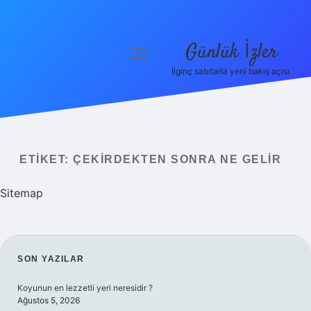
Günlük İzler
menüyü
aç
İlginç satırlarla yeni bakış açısı.
Anasayfa
Gizlilik Politikası
Yasal Uyarı
ETIKET:
ÇEKIRDEKTEN SONRA NE GELIR
Hakkımızda
Sitemap
SIDEBAR
SON YAZILAR
Koyunun en lezzetli yeri neresidir ?
Ağustos 5, 2026