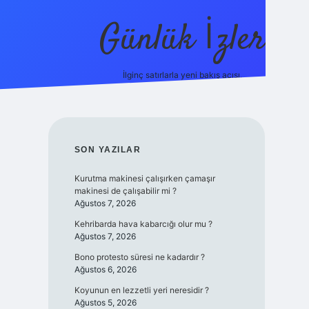
Günlük İzler
İlginç satırlarla yeni bakış açısı.
ilbet giriş
SIDEBAR
SON YAZILAR
Kurutma makinesi çalışırken çamaşır
makinesi de çalışabilir mi ?
Ağustos 7, 2026
Kehribarda hava kabarcığı olur mu ?
Ağustos 7, 2026
Bono protesto süresi ne kadardır ?
Ağustos 6, 2026
Koyunun en lezzetli yeri neresidir ?
Ağustos 5, 2026