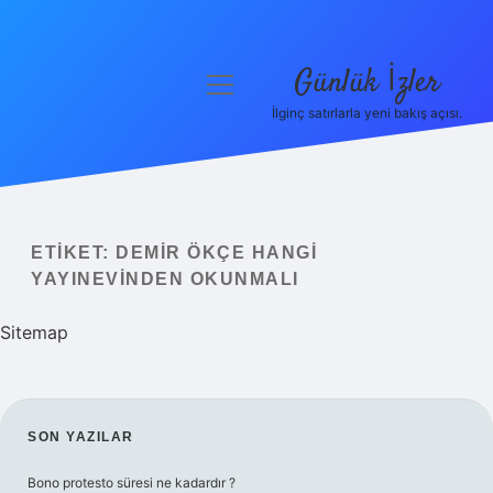
Günlük İzler
menüyü
aç
İlginç satırlarla yeni bakış açısı.
Anasayfa
Gizlilik Politikası
Yasal Uyarı
ETIKET:
DEMIR ÖKÇE HANGI
YAYINEVINDEN OKUNMALI
Hakkımızda
Sitemap
SIDEBAR
SON YAZILAR
Bono protesto süresi ne kadardır ?