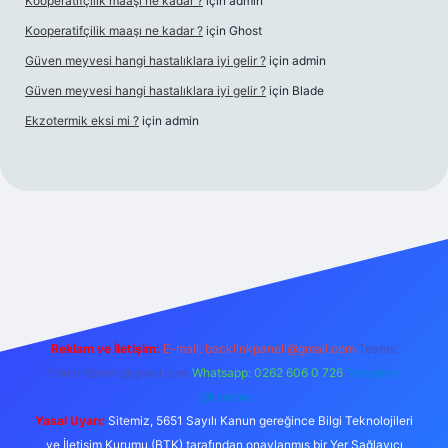
Kooperatifçilik maaşı ne kadar ?
için
admin
Kooperatifçilik maaşı ne kadar ?
için
Ghost
Güven meyvesi hangi hastalıklara iyi gelir ?
için
admin
Güven meyvesi hangi hastalıklara iyi gelir ?
için
Blade
Ekzotermik eksi mi ?
için
admin
t giriş
Reklam ve İletişim:
E-mail:
backlinkpaneli@gmail.com
Teams:
forumhizmeti@gmail.com
Whatsapp: 0262 606 0 726
Telegram:
@karabul
Yasal Uyarı:
Sitemiz, 5651 Sayılı Kanun gereğince Bilgi Teknolojileri
ve İletişim Kurumu (BTK) tarafından onaylanmış bir Yer Sağlayıcı