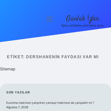
Günlük İzler
menüyü
aç
İlginç satırlarla yeni bakış açısı.
Anasayfa
Gizlilik Politikası
Yasal Uyarı
ETIKET:
DERSHANENIN FAYDASI VAR MI
Hakkımızda
Sitemap
SIDEBAR
SON YAZILAR
Kurutma makinesi çalışırken çamaşır makinesi de çalışabilir mi ?
Ağustos 7, 2026