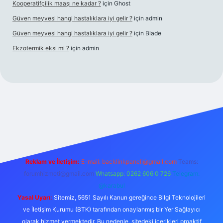
Kooperatifçilik maaşı ne kadar ?
için
Ghost
Güven meyvesi hangi hastalıklara iyi gelir ?
için
admin
Güven meyvesi hangi hastalıklara iyi gelir ?
için
Blade
Ekzotermik eksi mi ?
için
admin
 giriş
Reklam ve İletişim:
E-mail:
backlinkpaneli@gmail.com
Teams:
forumhizmeti@gmail.com
Whatsapp: 0262 606 0 726
Telegram:
@karabul
Yasal Uyarı:
Sitemiz, 5651 Sayılı Kanun gereğince Bilgi Teknolojileri
ve İletişim Kurumu (BTK) tarafından onaylanmış bir Yer Sağlayıcı
olarak hizmet vermektedir. Bu nedenle, sitedeki içerikleri proaktif