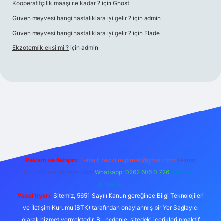
Kooperatifçilik maaşı ne kadar ?
için
Ghost
Güven meyvesi hangi hastalıklara iyi gelir ?
için
admin
Güven meyvesi hangi hastalıklara iyi gelir ?
için
Blade
Ekzotermik eksi mi ?
için
admin
 giriş
Reklam ve İletişim:
E-mail:
backlinkpaneli@gmail.com
Teams:
forumhizmeti@gmail.com
Whatsapp: 0262 606 0 726
Telegram:
@karabul
Yasal Uyarı:
Sitemiz, 5651 Sayılı Kanun gereğince Bilgi Teknolojileri
ve İletişim Kurumu (BTK) tarafından onaylanmış bir Yer Sağlayıcı
olarak hizmet vermektedir. Bu nedenle, sitedeki içerikleri proaktif