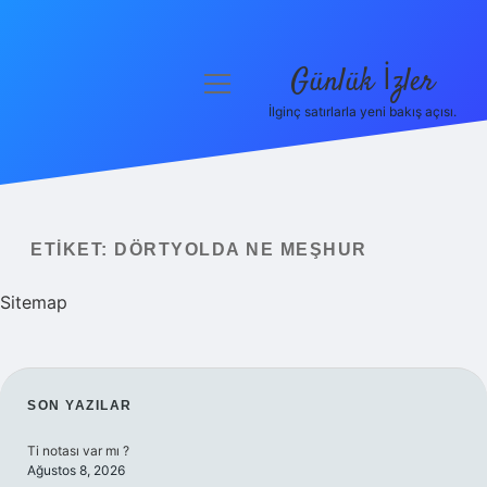
Günlük İzler
menüyü
aç
İlginç satırlarla yeni bakış açısı.
Anasayfa
Gizlilik Politikası
Yasal Uyarı
ETIKET:
DÖRTYOLDA NE MEŞHUR
Hakkımızda
Sitemap
SIDEBAR
SON YAZILAR
Ti notası var mı ?
Ağustos 8, 2026