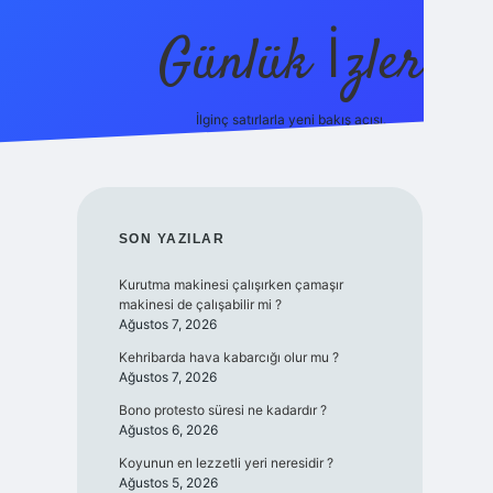
Günlük İzler
İlginç satırlarla yeni bakış açısı.
ilbet giriş
SIDEBAR
SON YAZILAR
Kurutma makinesi çalışırken çamaşır
makinesi de çalışabilir mi ?
Ağustos 7, 2026
Kehribarda hava kabarcığı olur mu ?
Ağustos 7, 2026
Bono protesto süresi ne kadardır ?
Ağustos 6, 2026
Koyunun en lezzetli yeri neresidir ?
Ağustos 5, 2026