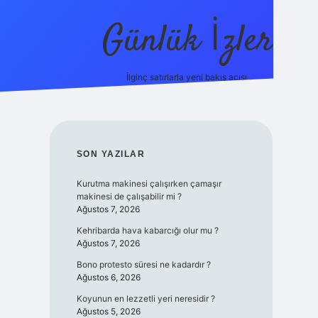
Günlük İzler
İlginç satırlarla yeni bakış açısı.
ilbet giriş
SIDEBAR
SON YAZILAR
Kurutma makinesi çalışırken çamaşır
makinesi de çalışabilir mi ?
Ağustos 7, 2026
Kehribarda hava kabarcığı olur mu ?
Ağustos 7, 2026
Bono protesto süresi ne kadardır ?
Ağustos 6, 2026
Koyunun en lezzetli yeri neresidir ?
Ağustos 5, 2026