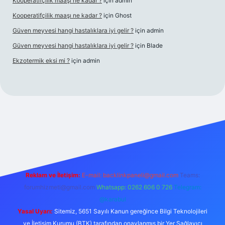
Kooperatifçilik maaşı ne kadar ?
için
admin
Kooperatifçilik maaşı ne kadar ?
için
Ghost
Güven meyvesi hangi hastalıklara iyi gelir ?
için
admin
Güven meyvesi hangi hastalıklara iyi gelir ?
için
Blade
Ekzotermik eksi mi ?
için
admin
 giriş
Reklam ve İletişim:
E-mail:
backlinkpaneli@gmail.com
Teams:
forumhizmeti@gmail.com
Whatsapp: 0262 606 0 726
Telegram:
@karabul
Yasal Uyarı:
Sitemiz, 5651 Sayılı Kanun gereğince Bilgi Teknolojileri
ve İletişim Kurumu (BTK) tarafından onaylanmış bir Yer Sağlayıcı