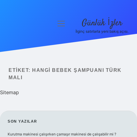
Günlük İzler
menüyü
aç
İlginç satırlarla yeni bakış açısı.
Anasayfa
Gizlilik Politikası
Yasal Uyarı
ETIKET:
HANGI BEBEK ŞAMPUANI TÜRK
MALI
Hakkımızda
Sitemap
SIDEBAR
SON YAZILAR
Kurutma makinesi çalışırken çamaşır makinesi de çalışabilir mi ?