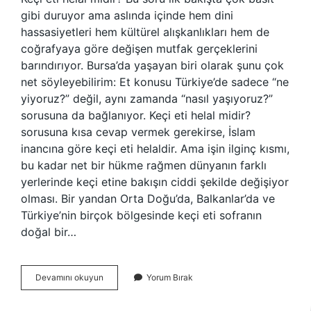
gibi duruyor ama aslında içinde hem dini
hassasiyetleri hem kültürel alışkanlıkları hem de
coğrafyaya göre değişen mutfak gerçeklerini
barındırıyor. Bursa’da yaşayan biri olarak şunu çok
net söyleyebilirim: Et konusu Türkiye’de sadece “ne
yiyoruz?” değil, aynı zamanda “nasıl yaşıyoruz?”
sorusuna da bağlanıyor. Keçi eti helal midir?
sorusuna kısa cevap vermek gerekirse, İslam
inancına göre keçi eti helaldir. Ama işin ilginç kısmı,
bu kadar net bir hükme rağmen dünyanın farklı
yerlerinde keçi etine bakışın ciddi şekilde değişiyor
olması. Bir yandan Orta Doğu’da, Balkanlar’da ve
Türkiye’nin birçok bölgesinde keçi eti sofranın
doğal bir…
Keçi
Devamını okuyun
Yorum Bırak
eti
hangi