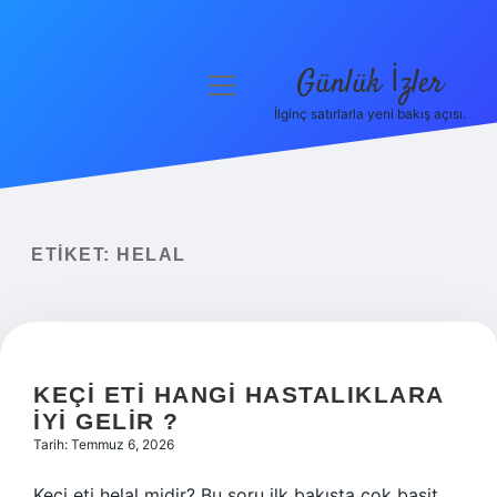
Günlük İzler
menüyü
aç
İlginç satırlarla yeni bakış açısı.
Anasayfa
Gizlilik Politikası
Yasal Uyarı
ETIKET:
HELAL
Hakkımızda
KEÇI ETI HANGI HASTALIKLARA
IYI GELIR ?
Tarih: Temmuz 6, 2026
Keçi eti helal midir? Bu soru ilk bakışta çok basit