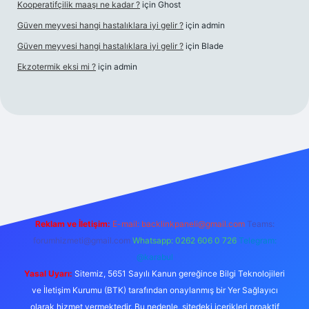
Kooperatifçilik maaşı ne kadar ?
için
Ghost
Güven meyvesi hangi hastalıklara iyi gelir ?
için
admin
Güven meyvesi hangi hastalıklara iyi gelir ?
için
Blade
Ekzotermik eksi mi ?
için
admin
 giriş
Reklam ve İletişim:
E-mail:
backlinkpaneli@gmail.com
Teams:
forumhizmeti@gmail.com
Whatsapp: 0262 606 0 726
Telegram:
@karabul
Yasal Uyarı:
Sitemiz, 5651 Sayılı Kanun gereğince Bilgi Teknolojileri
ve İletişim Kurumu (BTK) tarafından onaylanmış bir Yer Sağlayıcı
olarak hizmet vermektedir. Bu nedenle, sitedeki içerikleri proaktif