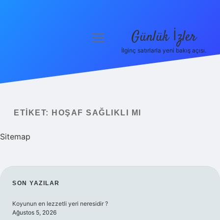
Günlük İzler
menüyü
aç
İlginç satırlarla yeni bakış açısı.
Anasayfa
Gizlilik Politikası
Yasal Uyarı
ETIKET:
HOŞAF SAĞLIKLI MI
Hakkımızda
Sitemap
SIDEBAR
SON YAZILAR
Koyunun en lezzetli yeri neresidir ?
Ağustos 5, 2026