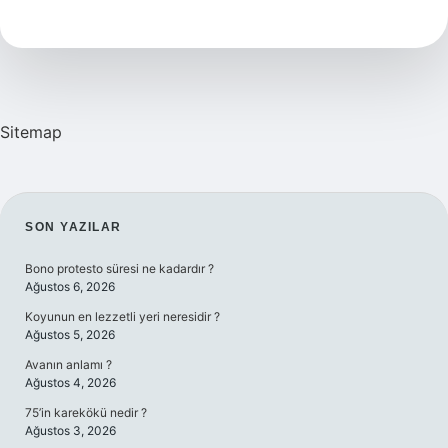
kan
değeri
kaç
olmalı
?
Sitemap
SIDEBAR
SON YAZILAR
Bono protesto süresi ne kadardır ?
Ağustos 6, 2026
Koyunun en lezzetli yeri neresidir ?
Ağustos 5, 2026
Avanın anlamı ?
Ağustos 4, 2026
75’in karekökü nedir ?
Ağustos 3, 2026