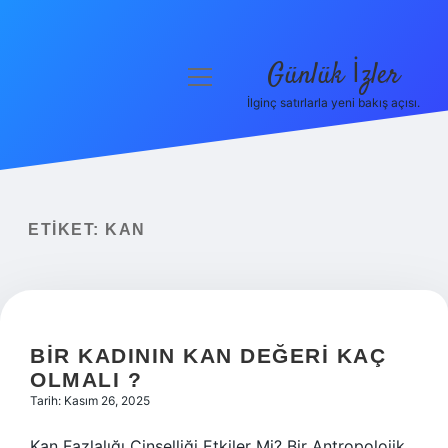
Günlük İzler
menüyü
aç
İlginç satırlarla yeni bakış açısı.
Anasayfa
Gizlilik Politikası
Yasal Uyarı
ETIKET:
KAN
Hakkımızda
BIR KADININ KAN DEĞERI KAÇ
OLMALI ?
Tarih: Kasım 26, 2025
Kan Fazlalığı Cinselliği Etkiler Mi? Bir Antropolojik