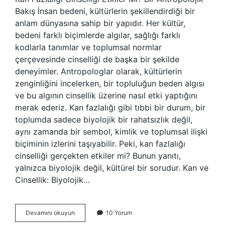
Bakış İnsan bedeni, kültürlerin şekillendirdiği bir
anlam dünyasına sahip bir yapıdır. Her kültür,
bedeni farklı biçimlerde algılar, sağlığı farklı
kodlarla tanımlar ve toplumsal normlar
çerçevesinde cinselliği de başka bir şekilde
deneyimler. Antropologlar olarak, kültürlerin
zenginliğini incelerken, bir topluluğun beden algısı
ve bu algının cinsellik üzerine nasıl etki yaptığını
merak ederiz. Kan fazlalığı gibi tıbbi bir durum, bir
toplumda sadece biyolojik bir rahatsızlık değil,
aynı zamanda bir sembol, kimlik ve toplumsal ilişki
biçiminin izlerini taşıyabilir. Peki, kan fazlalığı
cinselliği gerçekten etkiler mi? Bunun yanıtı,
yalnızca biyolojik değil, kültürel bir sorudur. Kan ve
Cinsellik: Biyolojik…
Bir
Devamını okuyun
10 Yorum
kadının