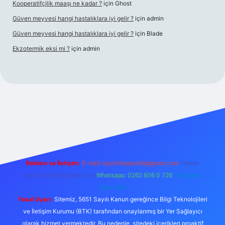
Kooperatifçilik maaşı ne kadar ?
için
Ghost
Güven meyvesi hangi hastalıklara iyi gelir ?
için
admin
Güven meyvesi hangi hastalıklara iyi gelir ?
için
Blade
Ekzotermik eksi mi ?
için
admin
 giriş
Reklam ve İletişim:
E-mail:
backlinkpaneli@gmail.com
Teams:
forumhizmeti@gmail.com
Whatsapp: 0262 606 0 726
Telegram:
@karabul
Yasal Uyarı:
Sitemiz, 5651 Sayılı Kanun gereğince Bilgi Teknolojileri
ve İletişim Kurumu (BTK) tarafından onaylanmış bir Yer Sağlayıcı
olarak hizmet vermektedir. Bu nedenle, sitedeki içerikleri proaktif