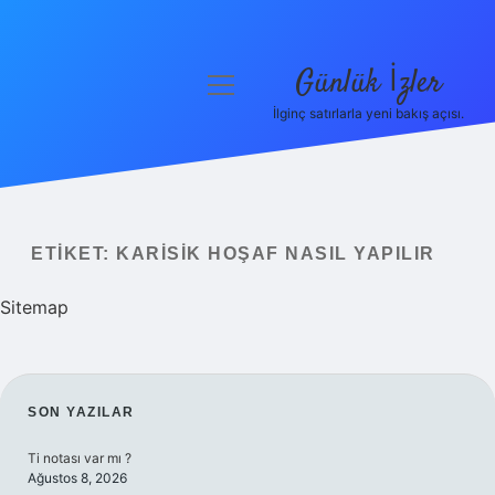
Günlük İzler
menüyü
aç
İlginç satırlarla yeni bakış açısı.
Anasayfa
Gizlilik Politikası
Yasal Uyarı
ETIKET:
KARISIK HOŞAF NASIL YAPILIR
Hakkımızda
Sitemap
SIDEBAR
SON YAZILAR
Ti notası var mı ?
Ağustos 8, 2026