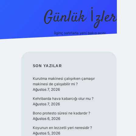
Günlük İzler
İlginç satırlarla yeni bakış açısı.
ilbet giriş
SIDEBAR
SON YAZILAR
Kurutma makinesi çalışırken çamaşır
makinesi de çalışabilir mi ?
Ağustos 7, 2026
Kehribarda hava kabarcığı olur mu ?
Ağustos 7, 2026
Bono protesto süresi ne kadardır ?
Ağustos 6, 2026
Koyunun en lezzetli yeri neresidir ?
Ağustos 5, 2026