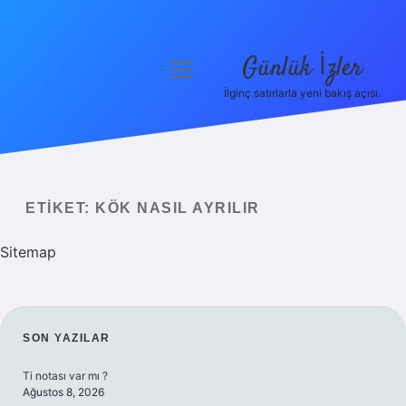
Günlük İzler
menüyü
aç
İlginç satırlarla yeni bakış açısı.
Anasayfa
Gizlilik Politikası
Yasal Uyarı
ETIKET:
KÖK NASIL AYRILIR
Hakkımızda
Sitemap
SIDEBAR
SON YAZILAR
Ti notası var mı ?
Ağustos 8, 2026