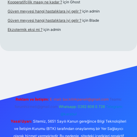
Kooperatifçilik maaşı ne kadar ?
için
Ghost
Güven meyvesi hangi hastalıklara iyi gelir ?
için
admin
Güven meyvesi hangi hastalıklara iyi gelir ?
için
Blade
Ekzotermik eksi mi ?
için
admin
 giriş
Reklam ve İletişim:
E-mail:
backlinkpaneli@gmail.com
Teams:
forumhizmeti@gmail.com
Whatsapp: 0262 606 0 726
Telegram:
@karabul
Yasal Uyarı:
Sitemiz, 5651 Sayılı Kanun gereğince Bilgi Teknolojileri
ve İletişim Kurumu (BTK) tarafından onaylanmış bir Yer Sağlayıcı
olarak hizmet vermektedir. Bu nedenle, sitedeki içerikleri proaktif