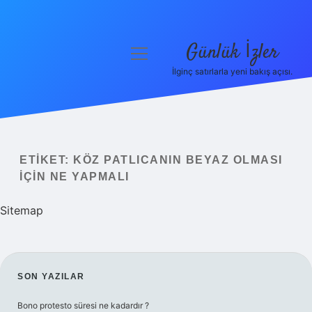
Günlük İzler
menüyü
aç
İlginç satırlarla yeni bakış açısı.
Anasayfa
Gizlilik Politikası
Yasal Uyarı
ETIKET:
KÖZ PATLICANIN BEYAZ OLMASI
IÇIN NE YAPMALI
Hakkımızda
Sitemap
SIDEBAR
SON YAZILAR
Bono protesto süresi ne kadardır ?