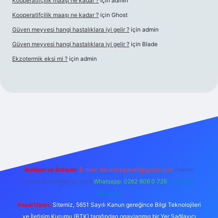
Kooperatifçilik maaşı ne kadar ?
için
admin
Kooperatifçilik maaşı ne kadar ?
için
Ghost
Güven meyvesi hangi hastalıklara iyi gelir ?
için
admin
Güven meyvesi hangi hastalıklara iyi gelir ?
için
Blade
Ekzotermik eksi mi ?
için
admin
 giriş
Reklam ve İletişim:
E-mail:
backlinkpaneli@gmail.com
Teams:
forumhizmeti@gmail.com
Whatsapp: 0262 606 0 726
Telegram:
@karabul
Yasal Uyarı:
Sitemiz, 5651 Sayılı Kanun gereğince Bilgi Teknolojileri
ve İletişim Kurumu (BTK) tarafından onaylanmış bir Yer Sağlayıcı