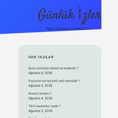
Günlük İzler
İlginç satırlarla yeni bakış açısı.
ilbet giriş
SIDEBAR
SON YAZILAR
Bono protesto süresi ne kadardır ?
Ağustos 6, 2026
Koyunun en lezzetli yeri neresidir ?
Ağustos 5, 2026
Avanın anlamı ?
Ağustos 4, 2026
75’in karekökü nedir ?
Ağustos 3, 2026