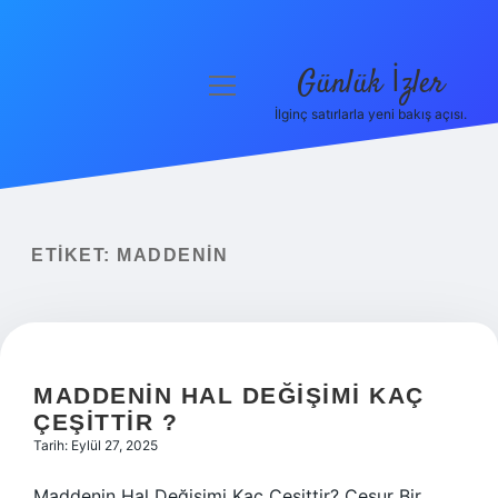
Günlük İzler
menüyü
aç
İlginç satırlarla yeni bakış açısı.
Anasayfa
Gizlilik Politikası
Yasal Uyarı
ETIKET:
MADDENIN
Hakkımızda
MADDENIN HAL DEĞIŞIMI KAÇ
ÇEŞITTIR ?
Tarih: Eylül 27, 2025
Maddenin Hal Değişimi Kaç Çeşittir? Cesur Bir