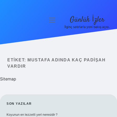
Günlük İzler
menüyü
aç
İlginç satırlarla yeni bakış açısı.
Anasayfa
Gizlilik Politikası
Yasal Uyarı
ETIKET:
MUSTAFA ADINDA KAÇ PADIŞAH
VARDIR
Hakkımızda
Sitemap
SIDEBAR
SON YAZILAR
Koyunun en lezzetli yeri neresidir ?