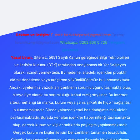
iriş
Reklam ve İletişim:
E-mail:
backlinkpaneli@gmail.com
Teams:
forumhizmeti@gmail.com
Whatsapp: 0262 606 0 726
Telegram:
@karabul
Yasal Uyarı:
Sitemiz, 5651 Sayılı Kanun gereğince Bilgi Teknolojileri
ve İletişim Kurumu (BTK) tarafından onaylanmış bir Yer Sağlayıcı
olarak hizmet vermektedir. Bu nedenle, sitedeki içerikleri proaktif
olarak denetleme veya araştırma yükümlülüğümüz bulunmamaktadır.
Ancak, üyelerimiz yazdıkları içeriklerin sorumluluğunu taşımakta olup,
siteye üye olarak bu sorumluluğu kabul etmiş sayılırlar. Bu internet
sitesi, herhangi bir marka, kurum veya şahıs şirketi ile hiçbir bağlantısı
bulunmamaktadır. Sitede yalnızca kendi hazırladığımız makaleler
paylaşılmaktadır. Burada yer alan içerikler haber niteliği taşımamakta
olup, gerçek kurum ve kişiler hakkında paylaşım yapılmamaktadır.
Gerçek kurum ve kişiler ile isim benzerlikleri tamamen tesadüfidir.
Sitemiz, kar amacı gütmeyen ve tamamen ücretsiz bir bilgi paylaşım