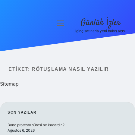
Günlük İzler
menüyü
aç
İlginç satırlarla yeni bakış açısı.
Anasayfa
Gizlilik Politikası
Yasal Uyarı
ETIKET:
RÖTUŞLAMA NASIL YAZILIR
Hakkımızda
Sitemap
SIDEBAR
SON YAZILAR
Bono protesto süresi ne kadardır ?
Ağustos 6, 2026