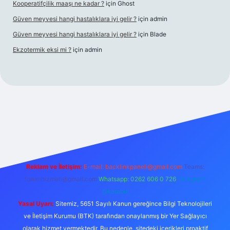
Kooperatifçilik maaşı ne kadar ?
için
Ghost
Güven meyvesi hangi hastalıklara iyi gelir ?
için
admin
Güven meyvesi hangi hastalıklara iyi gelir ?
için
Blade
Ekzotermik eksi mi ?
için
admin
 giriş
Reklam ve İletişim:
E-mail:
backlinkpaneli@gmail.com
Teams:
forumhizmeti@gmail.com
Whatsapp: 0262 606 0 726
Telegram:
@karabul
Yasal Uyarı:
Sitemiz, 5651 Sayılı Kanun gereğince Bilgi Teknolojileri
ve İletişim Kurumu (BTK) tarafından onaylanmış bir Yer Sağlayıcı
olarak hizmet vermektedir. Bu nedenle, sitedeki içerikleri proaktif