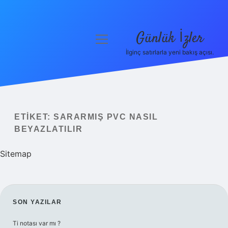
Günlük İzler
menüyü
aç
İlginç satırlarla yeni bakış açısı.
Anasayfa
Gizlilik Politikası
Yasal Uyarı
ETIKET:
SARARMIŞ PVC NASIL
BEYAZLATILIR
Hakkımızda
Sitemap
SIDEBAR
SON YAZILAR
Ti notası var mı ?