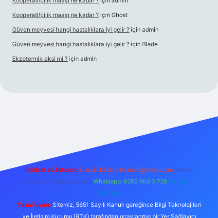
Kooperatifçilik maaşı ne kadar ?
için
admin
Kooperatifçilik maaşı ne kadar ?
için
Ghost
Güven meyvesi hangi hastalıklara iyi gelir ?
için
admin
Güven meyvesi hangi hastalıklara iyi gelir ?
için
Blade
Ekzotermik eksi mi ?
için
admin
 giriş
Reklam ve İletişim:
E-mail:
backlinkpaneli@gmail.com
Teams:
forumhizmeti@gmail.com
Whatsapp: 0262 606 0 726
Telegram:
@karabul
Yasal Uyarı:
Sitemiz, 5651 Sayılı Kanun gereğince Bilgi Teknolojileri
ve İletişim Kurumu (BTK) tarafından onaylanmış bir Yer Sağlayıcı