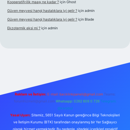
Kooperatifçilik maaşı ne kadar ?
için
Ghost
Güven meyvesi hangi hastalıklara iyi gelir ?
için
admin
Güven meyvesi hangi hastalıklara iyi gelir ?
için
Blade
Ekzotermik eksi mi ?
için
admin
 giriş
Reklam ve İletişim:
E-mail:
backlinkpaneli@gmail.com
Teams:
forumhizmeti@gmail.com
Whatsapp: 0262 606 0 726
Telegram:
@karabul
Yasal Uyarı:
Sitemiz, 5651 Sayılı Kanun gereğince Bilgi Teknolojileri
ve İletişim Kurumu (BTK) tarafından onaylanmış bir Yer Sağlayıcı
olarak hizmet vermektedir. Bu nedenle, sitedeki içerikleri proaktif