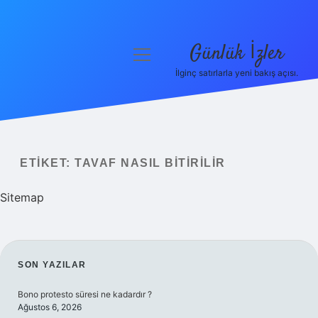
Günlük İzler
menüyü
aç
İlginç satırlarla yeni bakış açısı.
Anasayfa
Gizlilik Politikası
Yasal Uyarı
ETIKET:
TAVAF NASIL BITIRILIR
Hakkımızda
Sitemap
SIDEBAR
SON YAZILAR
Bono protesto süresi ne kadardır ?
Ağustos 6, 2026