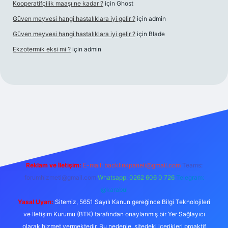
Kooperatifçilik maaşı ne kadar ?
için
Ghost
Güven meyvesi hangi hastalıklara iyi gelir ?
için
admin
Güven meyvesi hangi hastalıklara iyi gelir ?
için
Blade
Ekzotermik eksi mi ?
için
admin
 giriş
Reklam ve İletişim:
E-mail:
backlinkpaneli@gmail.com
Teams:
forumhizmeti@gmail.com
Whatsapp: 0262 606 0 726
Telegram:
@karabul
Yasal Uyarı:
Sitemiz, 5651 Sayılı Kanun gereğince Bilgi Teknolojileri
ve İletişim Kurumu (BTK) tarafından onaylanmış bir Yer Sağlayıcı
olarak hizmet vermektedir. Bu nedenle, sitedeki içerikleri proaktif