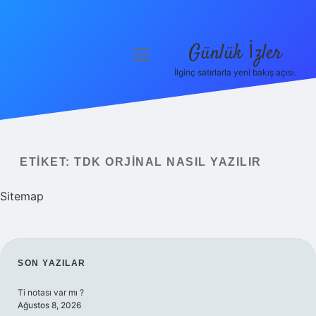
Günlük İzler
menüyü
aç
İlginç satırlarla yeni bakış açısı.
Anasayfa
Gizlilik Politikası
Yasal Uyarı
ETIKET:
TDK ORJINAL NASIL YAZILIR
Hakkımızda
Sitemap
SIDEBAR
SON YAZILAR
Ti notası var mı ?
Ağustos 8, 2026