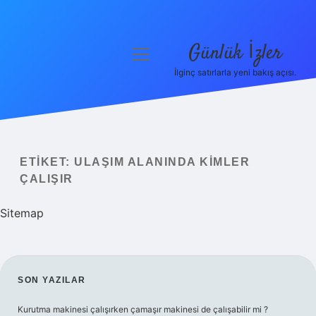
Günlük İzler
menüyü
aç
İlginç satırlarla yeni bakış açısı.
Anasayfa
Gizlilik Politikası
Yasal Uyarı
ETIKET:
ULAŞIM ALANINDA KIMLER
ÇALIŞIR
Hakkımızda
Sitemap
SIDEBAR
SON YAZILAR
Kurutma makinesi çalışırken çamaşır makinesi de çalışabilir mi ?