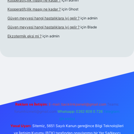
Kooperatifçilik maaşı ne kadar ?
için
admin
Kooperatifçilik maaşı ne kadar ?
için
Ghost
Güven meyvesi hangi hastalıklara iyi gelir ?
için
admin
Güven meyvesi hangi hastalıklara iyi gelir ?
için
Blade
Ekzotermik eksi mi ?
için
admin
 giriş
Reklam ve İletişim:
E-mail:
backlinkpaneli@gmail.com
Teams:
forumhizmeti@gmail.com
Whatsapp: 0262 606 0 726
Telegram:
@karabul
Yasal Uyarı:
Sitemiz, 5651 Sayılı Kanun gereğince Bilgi Teknolojileri
ve İletişim Kurumu (BTK) tarafından onaylanmış bir Yer Sağlayıcı