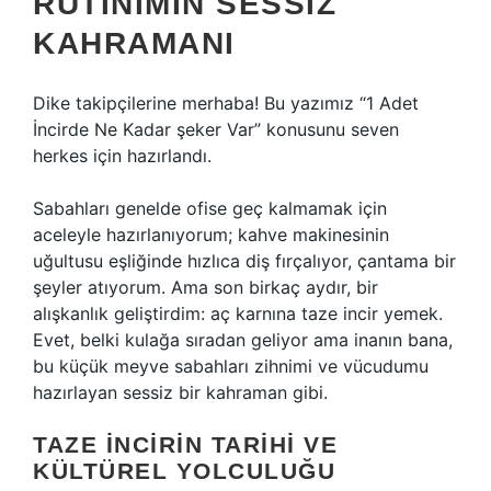
RUTINIMIN SESSIZ
KAHRAMANI
Dike takipçilerine merhaba! Bu yazımız “1 Adet
İncirde Ne Kadar şeker Var” konusunu seven
herkes için hazırlandı.
Sabahları genelde ofise geç kalmamak için
aceleyle hazırlanıyorum; kahve makinesinin
uğultusu eşliğinde hızlıca diş fırçalıyor, çantama bir
şeyler atıyorum. Ama son birkaç aydır, bir
alışkanlık geliştirdim: aç karnına taze incir yemek.
Evet, belki kulağa sıradan geliyor ama inanın bana,
bu küçük meyve sabahları zihnimi ve vücudumu
hazırlayan sessiz bir kahraman gibi.
TAZE İNCIRIN TARIHI VE
KÜLTÜREL YOLCULUĞU