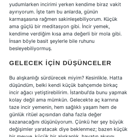
yudumlarken incirimi yerken kendime biraz vakit
ayırıyorum. İşte tam bu anlarda, günün
karmaşasına rağmen sakinleşebiliyorum. Küçük
ama güçlü bir meditasyon gibi. İncir yemek,
kendime verdiğim kısa ama değerli bir mola gibi.
İnsan böyle basit şeylerle bile ruhunu
besleyebiliyormuş.
GELECEK İÇIN DÜŞÜNCELER
Bu alışkanlığı sürdürecek miyim? Kesinlikle. Hatta
düşündüm, belki kendi küçük bahçemde birkaç
incir ağacı yetiştirebilirim. İstanbul’da bunu yapmak
kolay değil ama mümkün. Gelecekte aç karnına
taze incir yemenin, hem sağlıklı yaşam hem de
günlük ritüel açısından daha fazla değer
kazanacağını düşünüyorum. Çünkü her şey büyük
değişimler yaratacak diye beklenmez; bazen küçük
bir meyve, küçük bir alışkanlık, hayatın akışını