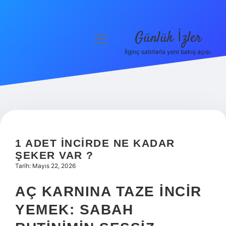
Günlük İzler
menüyü
aç
İlginç satırlarla yeni bakış açısı.
Anasayfa
Gizlilik Politikası
Yasal Uyarı
Hakkımızda
1 ADET İNCIRDE NE KADAR
ŞEKER VAR ?
Tarih: Mayıs 22, 2026
AÇ KARNINA TAZE İNCIR
YEMEK: SABAH