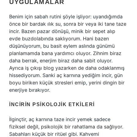
UYGULAMALAR
Benim için sabah rutini şöyle işliyor: uyandığımda
önce bir bardak ılık su, sonra bir veya iki tane taze
incir. Bazen pazar dönüşü, minik bir sepet alıp
evde buzdolabında saklıyorum. Hani bazen
düşünüyorum, bu basit eylem aslında günümü
planlamamda bana yardımcı oluyor. Zihnim biraz
daha berrak, enerjim biraz daha sabit oluyor.
Ayrıca iş çıkışı blog yazarken de daha odaklanmış
hissediyorum. Sanki aç karnına yediğim incir, gün
boyu biriken küçük stresleri emip, yerini dingin bir
enerjiye bırakıyor.
İNCIRIN PSIKOLOJIK ETKILERI
İlginçtir, aç karnına taze incir yemek sadece
fiziksel değil, psikolojik bir rahatlama da sağlıyor.
Sabahları küçük bir ritüel gibi. Kahvemi