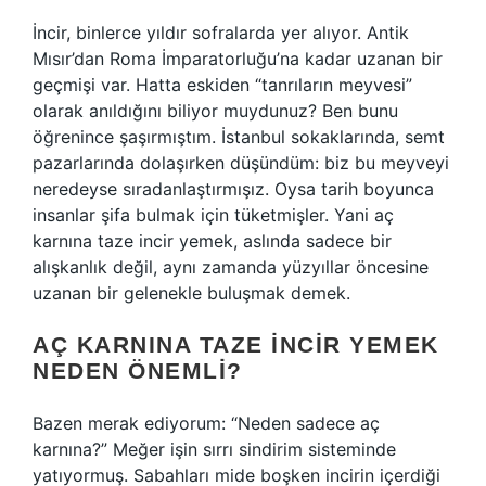
İncir, binlerce yıldır sofralarda yer alıyor. Antik
Mısır’dan Roma İmparatorluğu’na kadar uzanan bir
geçmişi var. Hatta eskiden “tanrıların meyvesi”
olarak anıldığını biliyor muydunuz? Ben bunu
öğrenince şaşırmıştım. İstanbul sokaklarında, semt
pazarlarında dolaşırken düşündüm: biz bu meyveyi
neredeyse sıradanlaştırmışız. Oysa tarih boyunca
insanlar şifa bulmak için tüketmişler. Yani aç
karnına taze incir yemek, aslında sadece bir
alışkanlık değil, aynı zamanda yüzyıllar öncesine
uzanan bir gelenekle buluşmak demek.
AÇ KARNINA TAZE İNCIR YEMEK
NEDEN ÖNEMLI?
Bazen merak ediyorum: “Neden sadece aç
karnına?” Meğer işin sırrı sindirim sisteminde
yatıyormuş. Sabahları mide boşken incirin içerdiği