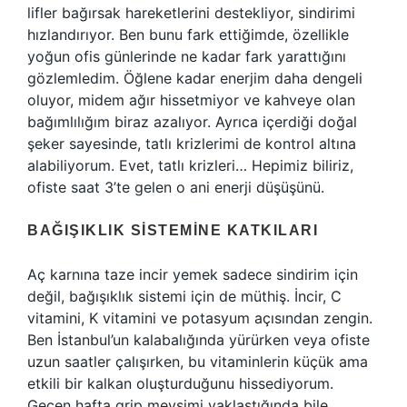
lifler bağırsak hareketlerini destekliyor, sindirimi
hızlandırıyor. Ben bunu fark ettiğimde, özellikle
yoğun ofis günlerinde ne kadar fark yarattığını
gözlemledim. Öğlene kadar enerjim daha dengeli
oluyor, midem ağır hissetmiyor ve kahveye olan
bağımlılığım biraz azalıyor. Ayrıca içerdiği doğal
şeker sayesinde, tatlı krizlerimi de kontrol altına
alabiliyorum. Evet, tatlı krizleri… Hepimiz biliriz,
ofiste saat 3’te gelen o ani enerji düşüşünü.
BAĞIŞIKLIK SISTEMINE KATKILARI
Aç karnına taze incir yemek sadece sindirim için
değil, bağışıklık sistemi için de müthiş. İncir, C
vitamini, K vitamini ve potasyum açısından zengin.
Ben İstanbul’un kalabalığında yürürken veya ofiste
uzun saatler çalışırken, bu vitaminlerin küçük ama
etkili bir kalkan oluşturduğunu hissediyorum.
Geçen hafta grip mevsimi yaklaştığında bile,