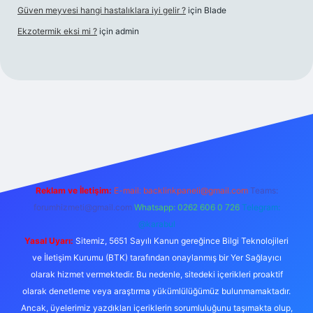
Güven meyvesi hangi hastalıklara iyi gelir ?
için
Blade
Ekzotermik eksi mi ?
için
admin
riş
Reklam ve İletişim:
E-mail:
backlinkpaneli@gmail.com
Teams:
forumhizmeti@gmail.com
Whatsapp: 0262 606 0 726
Telegram:
@karabul
Yasal Uyarı:
Sitemiz, 5651 Sayılı Kanun gereğince Bilgi Teknolojileri
ve İletişim Kurumu (BTK) tarafından onaylanmış bir Yer Sağlayıcı
olarak hizmet vermektedir. Bu nedenle, sitedeki içerikleri proaktif
olarak denetleme veya araştırma yükümlülüğümüz bulunmamaktadır.
Ancak, üyelerimiz yazdıkları içeriklerin sorumluluğunu taşımakta olup,