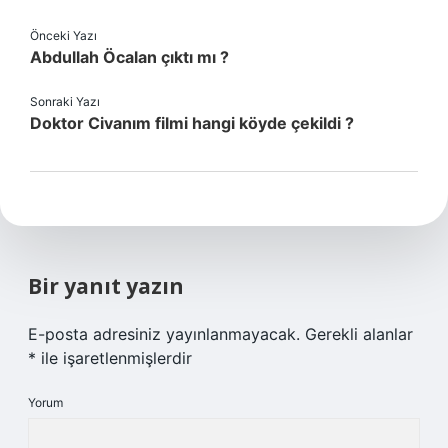
Önceki Yazı
Abdullah Öcalan çıktı mı ?
Sonraki Yazı
Doktor Civanım filmi hangi köyde çekildi ?
Bir yanıt yazın
E-posta adresiniz yayınlanmayacak.
Gerekli alanlar
*
ile işaretlenmişlerdir
Yorum