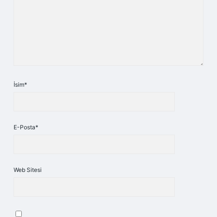
İsim*
E-Posta*
Web Sitesi