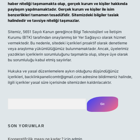
haber niteliği taşımamakta olup, gerçek kurum ve kişiler hakkında
paylaşım yapılmamaktadır. Gerçek kurum ve kişiler ile isim
benzerlikleri tamamen tesadüfidir. Sitemizdeki bilgiler taslak
halindedir ve tavsiye niteliği taşımazlar.
Sitemiz, 5651 Sayılı Kanun gereğince Bilgi Teknolojileri ve İletişim
Kurumu (BTK) tarafından onaylanmış bir Yer Sağlayıcı olarak hizmet
vermektedir. Bu nedenle, sitedeki içerikleri proaktif olarak denetleme
veya araştırma yükümlülüğümüz bulunmamaktadır. Ancak, üyelerimiz
yazdıkları içeriklerin sorumluluğunu taşımakta olup, siteye üye olarak
bu sorumluluğu kabul etmiş sayılırlar.
Hukuka ve yasal düzenlemelere aykırı olduğunu düşündüğünüz
içerikleri,
backlinkpanelicomtr@gmail.com
adresine bildirmeniz halinde,
ilgili içerikler yasal süre içerisinde sitemizden kaldırılacaktır.
Arama
SON YORUMLAR
Kooperatifçilik maaşı ne kadar ?
için
admin