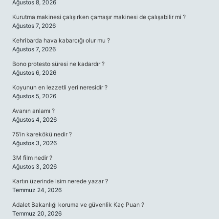
Ağustos 8, 2026
Kurutma makinesi çalışırken çamaşır makinesi de çalışabilir mi ?
Ağustos 7, 2026
Kehribarda hava kabarcığı olur mu ?
Ağustos 7, 2026
Bono protesto süresi ne kadardır ?
Ağustos 6, 2026
Koyunun en lezzetli yeri neresidir ?
Ağustos 5, 2026
Avanın anlamı ?
Ağustos 4, 2026
75’in karekökü nedir ?
Ağustos 3, 2026
3M film nedir ?
Ağustos 3, 2026
Kartın üzerinde isim nerede yazar ?
Temmuz 24, 2026
Adalet Bakanlığı koruma ve güvenlik Kaç Puan ?
Temmuz 20, 2026