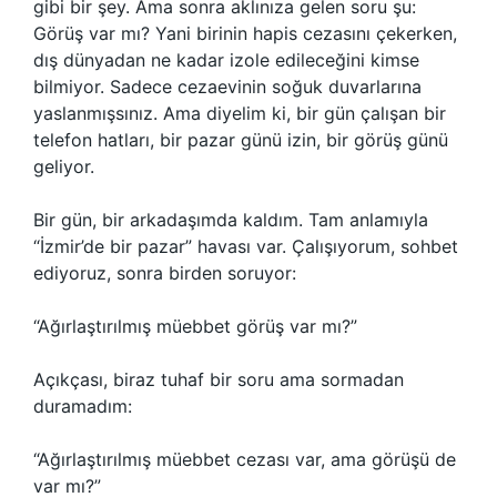
gibi bir şey. Ama sonra aklınıza gelen soru şu:
Görüş var mı? Yani birinin hapis cezasını çekerken,
dış dünyadan ne kadar izole edileceğini kimse
bilmiyor. Sadece cezaevinin soğuk duvarlarına
yaslanmışsınız. Ama diyelim ki, bir gün çalışan bir
telefon hatları, bir pazar günü izin, bir görüş günü
geliyor.
Bir gün, bir arkadaşımda kaldım. Tam anlamıyla
“İzmir’de bir pazar” havası var. Çalışıyorum, sohbet
ediyoruz, sonra birden soruyor:
“Ağırlaştırılmış müebbet görüş var mı?”
Açıkçası, biraz tuhaf bir soru ama sormadan
duramadım:
“Ağırlaştırılmış müebbet cezası var, ama görüşü de
var mı?”