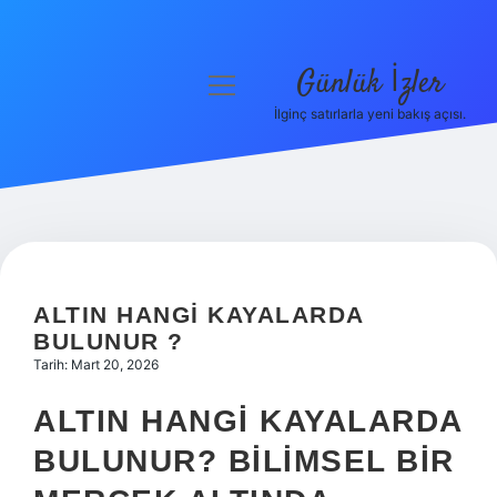
Günlük İzler
menüyü
aç
İlginç satırlarla yeni bakış açısı.
Anasayfa
Gizlilik Politikası
Yasal Uyarı
Hakkımızda
ALTIN HANGI KAYALARDA
BULUNUR ?
Tarih: Mart 20, 2026
ALTIN HANGI KAYALARDA
BULUNUR? BILIMSEL BIR