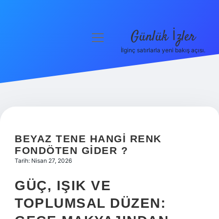
Günlük İzler
menüyü
aç
İlginç satırlarla yeni bakış açısı.
Anasayfa
Gizlilik Politikası
Yasal Uyarı
Hakkımızda
BEYAZ TENE HANGI RENK
FONDÖTEN GIDER ?
Tarih: Nisan 27, 2026
GÜÇ, IŞIK VE
TOPLUMSAL DÜZEN: