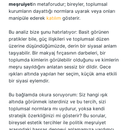
meşruiyet
in metaforudur; bireyler, toplumsal
kurumların dayattığı normlara uyarak veya onları
manipüle ederek
katılım
gösterir.
Bu analiz bize şunu hatırlatıyor: Basit görünen
pratikler bile, güç ilişkileri ve toplumsal düzen
üzerine düşündüğümüzde, derin bir siyasal anlam
taşıyabilir. Bir makyaj fırçasının darbeleri, bir
toplumda kimlerin görülebilir olduğunu ve kimlerin
meşru sayıldığını anlatan sessiz bir dildir. Gece
ışıkları altında yapılan her seçim, küçük ama etkili
bir siyasi eylemdir.
Bu bağlamda okura soruyorum: Siz hangi ışık
altında görünmek isterdiniz ve bu tercih, sizi
toplumsal normlara mı uydurur, yoksa kendi
stratejik özerkliğinizi mi gösterir? Bu sorular,
bireysel estetik tercihler ile politik meşruiyet
arasındaki hassas dengeyi anlamamıza yardımcı