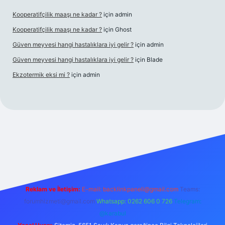
Kooperatifçilik maaşı ne kadar ?
için
admin
Kooperatifçilik maaşı ne kadar ?
için
Ghost
Güven meyvesi hangi hastalıklara iyi gelir ?
için
admin
Güven meyvesi hangi hastalıklara iyi gelir ?
için
Blade
Ekzotermik eksi mi ?
için
admin
riş
Reklam ve İletişim:
E-mail:
backlinkpaneli@gmail.com
Teams:
forumhizmeti@gmail.com
Whatsapp: 0262 606 0 726
Telegram:
@karabul