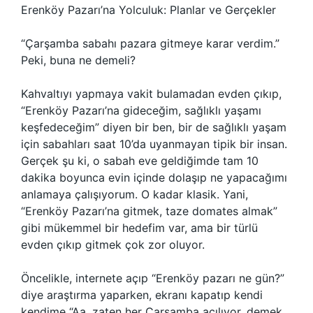
Erenköy Pazarı’na Yolculuk: Planlar ve Gerçekler
“Çarşamba sabahı pazara gitmeye karar verdim.”
Peki, buna ne demeli?
Kahvaltıyı yapmaya vakit bulamadan evden çıkıp,
“Erenköy Pazarı’na gideceğim, sağlıklı yaşamı
keşfedeceğim” diyen bir ben, bir de sağlıklı yaşam
için sabahları saat 10’da uyanmayan tipik bir insan.
Gerçek şu ki, o sabah eve geldiğimde tam 10
dakika boyunca evin içinde dolaşıp ne yapacağımı
anlamaya çalışıyorum. O kadar klasik. Yani,
“Erenköy Pazarı’na gitmek, taze domates almak”
gibi mükemmel bir hedefim var, ama bir türlü
evden çıkıp gitmek çok zor oluyor.
Öncelikle, internete açıp “Erenköy pazarı ne gün?”
diye araştırma yaparken, ekranı kapatıp kendi
kendime “Aa, zaten her Çarşamba açılıyor, demek