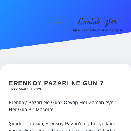
Günlük İzler
menüyü
aç
İlginç satırlarla yeni bakış açısı.
Anasayfa
Gizlilik Politikası
Yasal Uyarı
Hakkımızda
ERENKÖY PAZARI NE GÜN ?
Tarih: Mart 30, 2026
Erenköy Pazarı Ne Gün? Cevap Her Zaman Aynı:
Her Gün Bir Macera!
Şimdi bir düşün, Erenköy Pazarı’na gitmeye karar
verdin. Hafta içi, hafta sonu fark etmez. O kadar