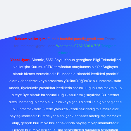
iş
Reklam ve İletişim:
E-mail:
backlinkpaneli@gmail.com
Teams:
forumhizmeti@gmail.com
Whatsapp: 0262 606 0 726
Telegram:
@karabul
Yasal Uyarı:
Sitemiz, 5651 Sayılı Kanun gereğince Bilgi Teknolojileri
ve İletişim Kurumu (BTK) tarafından onaylanmış bir Yer Sağlayıcı
olarak hizmet vermektedir. Bu nedenle, sitedeki içerikleri proaktif
olarak denetleme veya araştırma yükümlülüğümüz bulunmamaktadır.
Ancak, üyelerimiz yazdıkları içeriklerin sorumluluğunu taşımakta olup,
siteye üye olarak bu sorumluluğu kabul etmiş sayılırlar. Bu internet
sitesi, herhangi bir marka, kurum veya şahıs şirketi ile hiçbir bağlantısı
bulunmamaktadır. Sitede yalnızca kendi hazırladığımız makaleler
paylaşılmaktadır. Burada yer alan içerikler haber niteliği taşımamakta
olup, gerçek kurum ve kişiler hakkında paylaşım yapılmamaktadır.
Gerçek kurum ve kişiler ile isim benzerlikleri tamamen tesadüfidir.