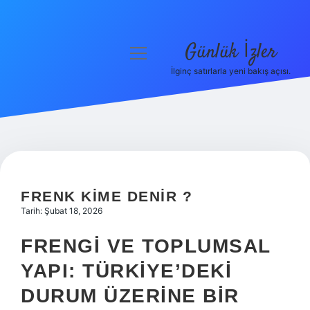
Günlük İzler
menüyü
aç
İlginç satırlarla yeni bakış açısı.
Anasayfa
Gizlilik Politikası
Yasal Uyarı
Hakkımızda
FRENK KIME DENIR ?
Tarih: Şubat 18, 2026
FRENGI VE TOPLUMSAL
YAPI: TÜRKIYE’DEKI
DURUM ÜZERINE BIR