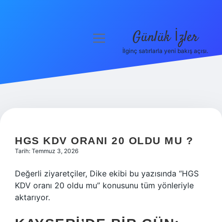
Günlük İzler
menüyü
aç
İlginç satırlarla yeni bakış açısı.
Anasayfa
Gizlilik Politikası
Yasal Uyarı
Hakkımızda
HGS KDV ORANI 20 OLDU MU ?
Tarih: Temmuz 3, 2026
Değerli ziyaretçiler, Dike ekibi bu yazısında “HGS
KDV oranı 20 oldu mu” konusunu tüm yönleriyle
aktarıyor.