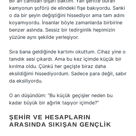
Bir an camdan dışarı baktım. Yan şeritte duran
kamyonun şoförü de elindeki fişe bakıyordu. Sanki
o da bir şeyin değiştiğini hissediyor ama tam adını
koyamıyordu. İnsanlar böyle zamanlarda birbirine
benzer aslında. Sessiz bir tedirginlik hepimizin
yüzüne aynı şekilde yerleşiyor.
Sıra bana geldiğinde kartımı okuttum. Cihaz yine o
tanıdık sesi çıkardı. Ama bu kez içimde küçük bir
kırılma oldu. Çünkü her geçişte biraz daha
eksildiğimi hissediyordum. Sadece para değil, sabır
da eksiliyordu.
O an düşündüm: “Bu küçük geçişler neden bu
kadar büyük bir ağırlık taşıyor içimde?”
ŞEHIR VE HESAPLARIN
ARASINDA SIKIŞAN GENÇLIK