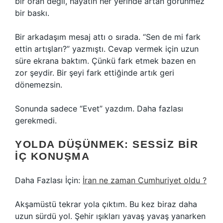
bir oran değil, hayatın her yerinde artan görünmez
bir baskı.
Bir arkadaşım mesaj attı o sırada. “Sen de mi fark
ettin artışları?” yazmıştı. Cevap vermek için uzun
süre ekrana baktım. Çünkü fark etmek bazen en
zor şeydir. Bir şeyi fark ettiğinde artık geri
dönemezsin.
Sonunda sadece “Evet” yazdım. Daha fazlası
gerekmedi.
YOLDA DÜŞÜNMEK: SESSIZ BIR
İÇ KONUŞMA
Daha Fazlası İçin:
İran ne zaman Cumhuriyet oldu ?
Akşamüstü tekrar yola çıktım. Bu kez biraz daha
uzun sürdü yol. Şehir ışıkları yavaş yavaş yanarken