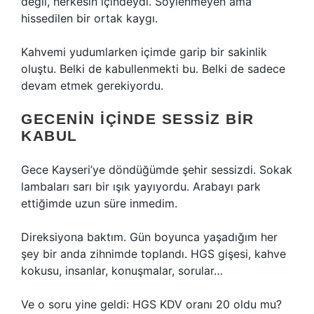
değil, herkesin içindeydi. Söylenmeyen ama
hissedilen bir ortak kaygı.
Kahvemi yudumlarken içimde garip bir sakinlik
oluştu. Belki de kabullenmekti bu. Belki de sadece
devam etmek gerekiyordu.
GECENIN İÇINDE SESSIZ BIR
KABUL
Gece Kayseri’ye döndüğümde şehir sessizdi. Sokak
lambaları sarı bir ışık yayıyordu. Arabayı park
ettiğimde uzun süre inmedim.
Direksiyona baktım. Gün boyunca yaşadığım her
şey bir anda zihnimde toplandı. HGS gişesi, kahve
kokusu, insanlar, konuşmalar, sorular…
Ve o soru yine geldi: HGS KDV oranı 20 oldu mu?