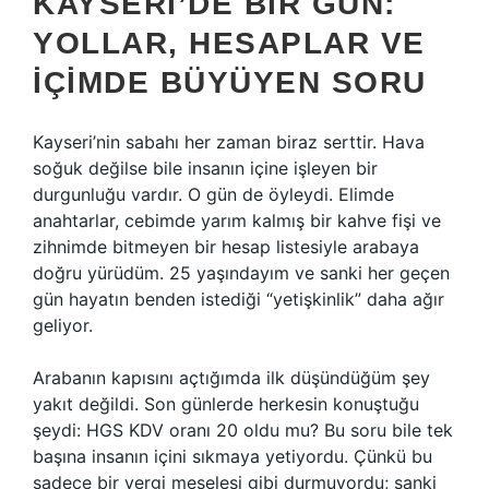
KAYSERI’DE BIR GÜN:
YOLLAR, HESAPLAR VE
İÇIMDE BÜYÜYEN SORU
Kayseri’nin sabahı her zaman biraz serttir. Hava
soğuk değilse bile insanın içine işleyen bir
durgunluğu vardır. O gün de öyleydi. Elimde
anahtarlar, cebimde yarım kalmış bir kahve fişi ve
zihnimde bitmeyen bir hesap listesiyle arabaya
doğru yürüdüm. 25 yaşındayım ve sanki her geçen
gün hayatın benden istediği “yetişkinlik” daha ağır
geliyor.
Arabanın kapısını açtığımda ilk düşündüğüm şey
yakıt değildi. Son günlerde herkesin konuştuğu
şeydi: HGS KDV oranı 20 oldu mu? Bu soru bile tek
başına insanın içini sıkmaya yetiyordu. Çünkü bu
sadece bir vergi meselesi gibi durmuyordu; sanki