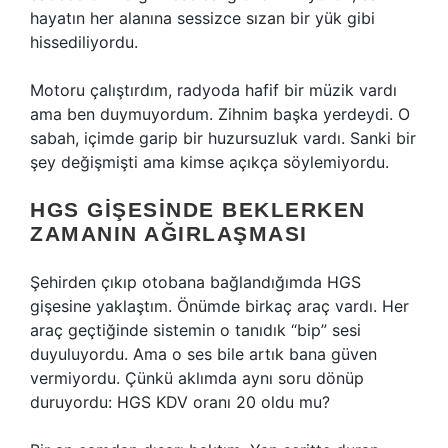
hayatın her alanına sessizce sızan bir yük gibi
hissediliyordu.
Motoru çalıştırdım, radyoda hafif bir müzik vardı
ama ben duymuyordum. Zihnim başka yerdeydi. O
sabah, içimde garip bir huzursuzluk vardı. Sanki bir
şey değişmişti ama kimse açıkça söylemiyordu.
HGS GIŞESINDE BEKLERKEN
ZAMANIN AĞIRLAŞMASI
Şehirden çıkıp otobana bağlandığımda HGS
gişesine yaklaştım. Önümde birkaç araç vardı. Her
araç geçtiğinde sistemin o tanıdık “bip” sesi
duyuluyordu. Ama o ses bile artık bana güven
vermiyordu. Çünkü aklımda aynı soru dönüp
duruyordu: HGS KDV oranı 20 oldu mu?