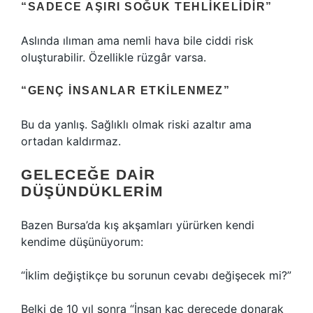
“SADECE AŞIRI SOĞUK TEHLIKELIDIR”
Aslında ılıman ama nemli hava bile ciddi risk
oluşturabilir. Özellikle rüzgâr varsa.
“GENÇ INSANLAR ETKILENMEZ”
Bu da yanlış. Sağlıklı olmak riski azaltır ama
ortadan kaldırmaz.
GELECEĞE DAIR
DÜŞÜNDÜKLERIM
Bazen Bursa’da kış akşamları yürürken kendi
kendime düşünüyorum:
“İklim değiştikçe bu sorunun cevabı değişecek mi?”
Belki de 10 yıl sonra “İnsan kaç derecede donarak