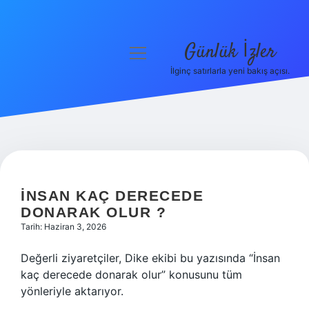
Günlük İzler
menüyü
aç
İlginç satırlarla yeni bakış açısı.
Anasayfa
Gizlilik Politikası
Yasal Uyarı
Hakkımızda
İNSAN KAÇ DERECEDE
DONARAK OLUR ?
Tarih: Haziran 3, 2026
Değerli ziyaretçiler, Dike ekibi bu yazısında “İnsan
kaç derecede donarak olur” konusunu tüm
yönleriyle aktarıyor.