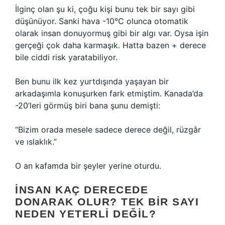
İlginç olan şu ki, çoğu kişi bunu tek bir sayı gibi
düşünüyor. Sanki hava -10°C olunca otomatik
olarak insan donuyormuş gibi bir algı var. Oysa işin
gerçeği çok daha karmaşık. Hatta bazen + derece
bile ciddi risk yaratabiliyor.
Ben bunu ilk kez yurtdışında yaşayan bir
arkadaşımla konuşurken fark etmiştim. Kanada’da
-20’leri görmüş biri bana şunu demişti:
“Bizim orada mesele sadece derece değil, rüzgâr
ve ıslaklık.”
O an kafamda bir şeyler yerine oturdu.
İNSAN KAÇ DERECEDE
DONARAK OLUR? TEK BIR SAYI
NEDEN YETERLI DEĞIL?