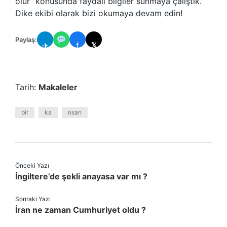
olur” konusunda faydalı bilgiler sunmaya çalıştık.
Dike ekibi olarak bizi okumaya devam edin!
Paylaş:
✈
f
𝕏
Tarih:
Makaleler
bir
ka
nsan
Önceki Yazı
İngiltere’de şekli anayasa var mı ?
Sonraki Yazı
İran ne zaman Cumhuriyet oldu ?