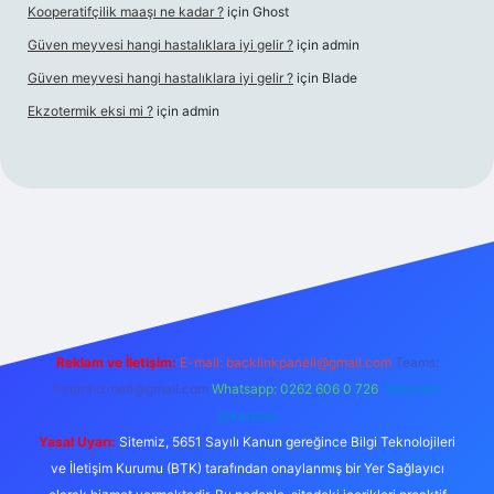
Kooperatifçilik maaşı ne kadar ?
için
Ghost
Güven meyvesi hangi hastalıklara iyi gelir ?
için
admin
Güven meyvesi hangi hastalıklara iyi gelir ?
için
Blade
Ekzotermik eksi mi ?
için
admin
 giriş
Reklam ve İletişim:
E-mail:
backlinkpaneli@gmail.com
Teams:
forumhizmeti@gmail.com
Whatsapp: 0262 606 0 726
Telegram:
@karabul
Yasal Uyarı:
Sitemiz, 5651 Sayılı Kanun gereğince Bilgi Teknolojileri
ve İletişim Kurumu (BTK) tarafından onaylanmış bir Yer Sağlayıcı