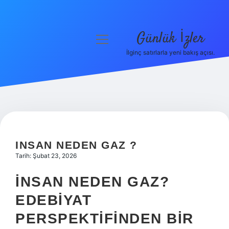
Günlük İzler
menüyü
aç
İlginç satırlarla yeni bakış açısı.
Anasayfa
Gizlilik Politikası
Yasal Uyarı
Hakkımızda
INSAN NEDEN GAZ ?
Tarih: Şubat 23, 2026
İNSAN NEDEN GAZ?
EDEBIYAT
PERSPEKTIFINDEN BIR