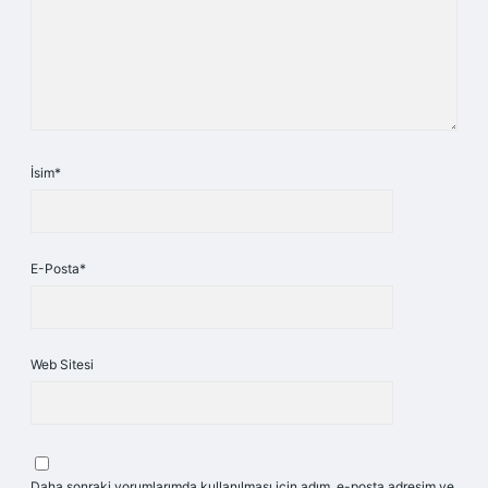
İsim*
E-Posta*
Web Sitesi
Daha sonraki yorumlarımda kullanılması için adım, e-posta adresim ve