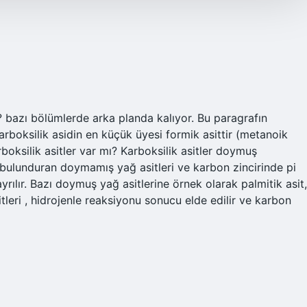
r ? bazı bölümlerde arka planda kalıyor. Bu paragrafın
rboksilik asidin en küçük üyesi formik asittir (metanoik
boksilik asitler var mı? Karboksilik asitler doymuş
ğı bulunduran doymamış yağ asitleri ve karbon zincirinde pi
rılır. Bazı doymuş yağ asitlerine örnek olarak palmitik asit,
sitleri , hidrojenle reaksiyonu sonucu elde edilir ve karbon