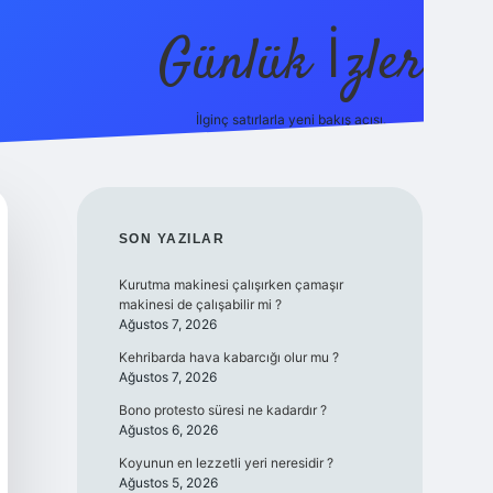
Günlük İzler
İlginç satırlarla yeni bakış açısı.
ilbet giriş
SIDEBAR
SON YAZILAR
Kurutma makinesi çalışırken çamaşır
makinesi de çalışabilir mi ?
Ağustos 7, 2026
Kehribarda hava kabarcığı olur mu ?
Ağustos 7, 2026
Bono protesto süresi ne kadardır ?
Ağustos 6, 2026
Koyunun en lezzetli yeri neresidir ?
Ağustos 5, 2026