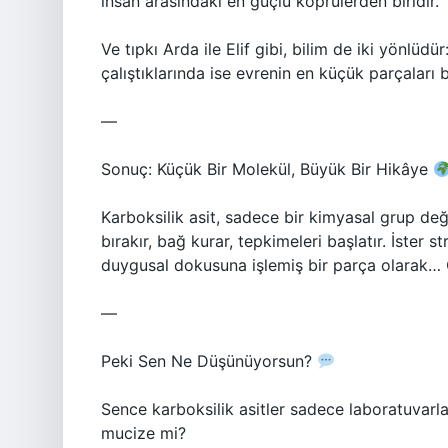
insan arasındaki en güçlü köprülerden biridir.
Ve tıpkı Arda ile Elif gibi, bilim de iki yönlüdür
çalıştıklarında ise evrenin en küçük parçaları b
—
Sonuç: Küçük Bir Molekül, Büyük Bir Hikâye
Karboksilik asit, sadece bir kimyasal grup d
bırakır, bağ kurar, tepkimeleri başlatır. İster s
duygusal dokusuna işlemiş bir parça olarak
—
Peki Sen Ne Düşünüyorsun?
Sence karboksilik asitler sadece laboratuvarl
mucize mi?