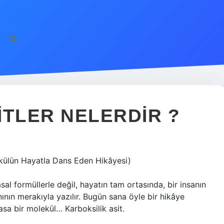
ITLER NELERDIR ?
lekülün Hayatla Dans Eden Hikâyesi)
l formüllerle değil, hayatın tam ortasında, bir insanın
anının merakıyla yazılır. Bugün sana öyle bir hikâye
sa bir molekül… Karboksilik asit.