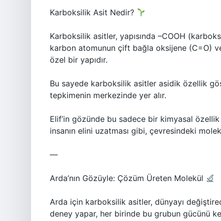
Karboksilik Asit Nedir?
Karboksilik asitler, yapısında –COOH (karboksil
karbon atomunun çift bağla oksijene (C=O) ve
özel bir yapıdır.
Bu sayede karboksilik asitler asidik özellik gö
tepkimenin merkezinde yer alır.
Elif’in gözünde bu sadece bir kimyasal özellik
insanın elini uzatması gibi, çevresindeki mol
—
Arda’nın Gözüyle: Çözüm Üreten Molekül
Arda için karboksilik asitler, dünyayı değişti
deney yapar, her birinde bu grubun gücünü ke