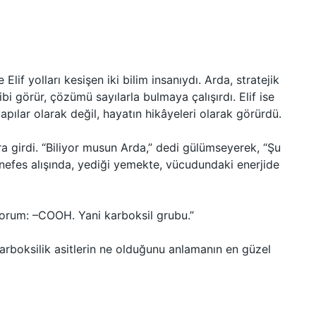
lif yolları kesişen iki bilim insanıydı. Arda, stratejik
i görür, çözümü sayılarla bulmaya çalışırdı. Elif ise
pılar olarak değil, hayatın hikâyeleri olarak görürdü.
vara girdi. “Biliyor musun Arda,” dedi gülümseyerek, “Şu
 nefes alışında, yediği yemekte, vücudundaki enerjide
orum: –COOH. Yani karboksil grubu.”
karboksilik asitlerin ne olduğunu anlamanın en güzel