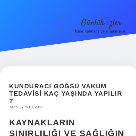
Günlük İzler
menüyü
aç
İlginç satırlarla yeni bakış açısı.
Anasayfa
Gizlilik Politikası
Yasal Uyarı
Hakkımızda
KUNDURACI GÖĞSÜ VAKUM
TEDAVISI KAÇ YAŞINDA YAPILIR
?
Tarih: Ekim 10, 2025
KAYNAKLARIN
SINIRLILIĞI VE SAĞLIĞIN