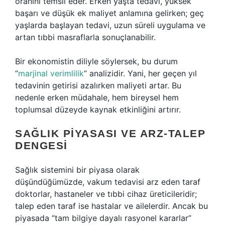
oranını temsil eder. Erken yaşta tedavi, yüksek
başarı ve düşük ek maliyet anlamına gelirken; geç
yaşlarda başlayan tedavi, uzun süreli uygulama ve
artan tıbbi masraflarla sonuçlanabilir.
Bir ekonomistin diliyle söylersek, bu durum
“
marjinal verimlilik
” analizidir. Yani, her geçen yıl
tedavinin getirisi azalırken maliyeti artar. Bu
nedenle erken müdahale, hem bireysel hem
toplumsal düzeyde kaynak etkinliğini artırır.
SAĞLIK PIYASASI VE ARZ-TALEP
DENGESI
Sağlık sistemini bir piyasa olarak
düşündüğümüzde, vakum tedavisi arz eden taraf
doktorlar, hastaneler ve tıbbi cihaz üreticileridir;
talep eden taraf ise hastalar ve ailelerdir. Ancak bu
piyasada “tam bilgiye dayalı rasyonel kararlar”