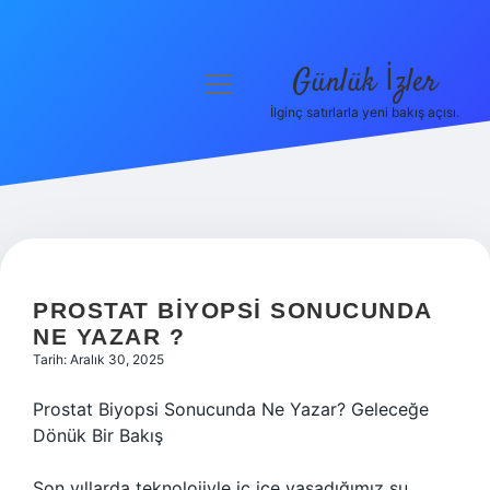
Günlük İzler
menüyü
aç
İlginç satırlarla yeni bakış açısı.
Anasayfa
Gizlilik Politikası
Yasal Uyarı
Hakkımızda
PROSTAT BIYOPSI SONUCUNDA
NE YAZAR ?
Tarih: Aralık 30, 2025
Prostat Biyopsi Sonucunda Ne Yazar? Geleceğe
Dönük Bir Bakış
Son yıllarda teknolojiyle iç içe yaşadığımız şu