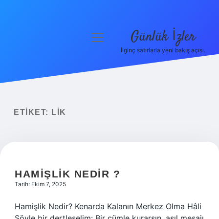
Günlük İzler
menüyü
aç
İlginç satırlarla yeni bakış açısı.
Anasayfa
Gizlilik Politikası
Yasal Uyarı
ETIKET:
LIK
Hakkımızda
HAMIŞLIK NEDIR ?
Tarih: Ekim 7, 2025
Hamişlik Nedir? Kenarda Kalanın Merkez Olma Hâli
Şöyle bir dertleşelim: Bir cümle kurarsın, asıl mesajı