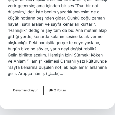
verir geçersin; ama içinden bir ses “Dur, bir not
düşeyim,” der. İşte benim yazarlık hevesim de o
küçük notların peşinden gider. Çünkü çoğu zaman
hayatı, satır araları ve sayfa kenarları kurtarır.
“Hamişlik” dediğim şey tam da bu: Ana metnin akıp
gittiği yerde, kenarda kalanın sesine kulak verme
alışkanlığı. Peki hamişlik gerçekte neye yaslanır,
bugün bize ne söyler, yarın neyi değiştirebilir?
Gelin birlikte açalım. Hamişin İzini Sürmek: Köken
ve Anlam “Hamiş” kelimesi Osmanlı yazı kültüründe
“sayfa kenarına düşülen not, ek açıklama” anlamına
gelir. Arapça hāmiş (هامش)…
Hamişlik
Devamını okuyun
2 Yorum
nedir
?