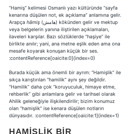
“Hamiş” kelimesi Osmanlı yazı kültüründe “sayfa
kenarına düşülen not, ek açıklama” anlamına gelir.
Arapça
hāmiş
(هامش) kökünden gelir ve mektup
veya belgelerin yanına iliştirilen açıklamaları,
ilaveleri karşılar. Bazı sözlüklerde “haşiye” ile
birlikte anılır; yani, ana metne eşlik eden ama ona
mesafe koyarak konuşan küçük bir ses.
:contentReference[oaicite:0]{index=0}
Burada küçük ama önemli bir ayrım: “Hamişlik” ile
sıkça karıştırılan “hamilik” aynı şey değildir.
“Hamilik” daha çok “koruyuculuk, himaye etme,
rehberlik” gibi anlamlara gelir ve tarihsel olarak
Ahilik geleneğiyle ilişkilendirilir; bizim konumuz
olan “hamişlik” ise kenara düşülen notların
dünyasıdır. :contentReference[oaicite:1]{index=1}
HAMIŞLIK BIR