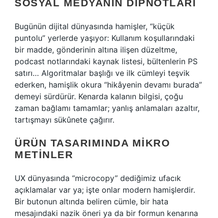
SOSYAL MEDYANIN DIPNOTLARI
Bugünün dijital dünyasında hamişler, “küçük
puntolu” yerlerde yaşıyor: Kullanım koşullarındaki
bir madde, gönderinin altına ilişen düzeltme,
podcast notlarındaki kaynak listesi, bültenlerin PS
satırı… Algoritmalar başlığı ve ilk cümleyi teşvik
ederken, hamişlik okura “hikâyenin devamı burada”
demeyi sürdürür. Kenarda kalanın bilgisi, çoğu
zaman bağlamı tamamlar; yanlış anlamaları azaltır,
tartışmayı sükûnete çağırır.
ÜRÜN TASARIMINDA MIKRO
METINLER
UX dünyasında “microcopy” dediğimiz ufacık
açıklamalar var ya; işte onlar modern hamişlerdir.
Bir butonun altında beliren cümle, bir hata
mesajındaki nazik öneri ya da bir formun kenarına