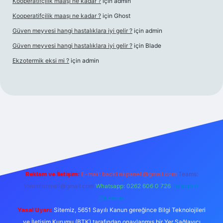
Kooperatifçilik maaşı ne kadar ?
için
admin
Kooperatifçilik maaşı ne kadar ?
için
Ghost
Güven meyvesi hangi hastalıklara iyi gelir ?
için
admin
Güven meyvesi hangi hastalıklara iyi gelir ?
için
Blade
Ekzotermik eksi mi ?
için
admin
lbet giriş
Reklam ve İletişim:
E-mail:
backlinkpaneli@gmail.com
Teams:
forumhizmeti@gmail.com
Whatsapp: 0262 606 0 726
Telegram:
@karabul
Yasal Uyarı:
Sitemiz, 5651 Sayılı Kanun gereğince Bilgi Teknolojileri
ve İletişim Kurumu (BTK) tarafından onaylanmış bir Yer Sağlayıcı