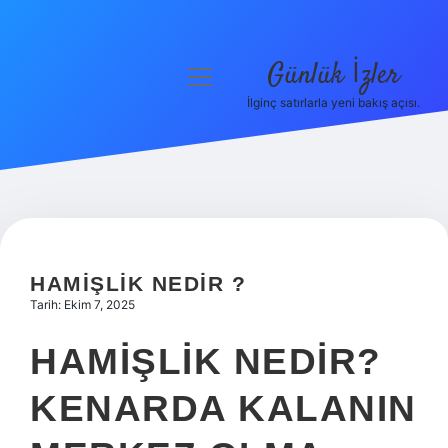
Günlük İzler
menüyü
aç
İlginç satırlarla yeni bakış açısı.
Anasayfa
Gizlilik Politikası
Yasal Uyarı
Hakkımızda
HAMIŞLIK NEDIR ?
Tarih: Ekim 7, 2025
HAMIŞLIK NEDIR?
KENARDA KALANIN