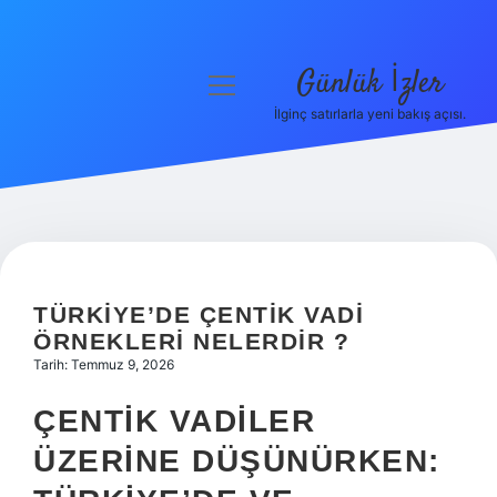
Günlük İzler
menüyü
aç
İlginç satırlarla yeni bakış açısı.
Anasayfa
Gizlilik Politikası
Yasal Uyarı
Hakkımızda
TÜRKIYE’DE ÇENTIK VADI
ÖRNEKLERI NELERDIR ?
Tarih: Temmuz 9, 2026
ÇENTIK VADILER
ÜZERINE DÜŞÜNÜRKEN: