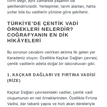
form değil, aynı zamanda yaşamın da
şekillendiricisidir. Yerleşimler, tarım alanları, hatta
yollar bile bu vadilerin yönüne göre şekillenir.
TÜRKIYE’DE ÇENTIK VADI
ÖRNEKLERI NELERDIR?
COĞRAFYANIN EN DIK
HIKÂYELERI
Bu sorunun cevabını verirken aklıma ilk gelen yer
Karadeniz oluyor. Özellikle Kaçkar Dağları çevresi,
çentik vadilerin adeta doğal bir laboratuvarı gibi.
1. KAÇKAR DAĞLARI VE FIRTINA VADISI
(RIZE)
Kaçkar Dağları çevresindeki vadiler, çentik vadi
oluşumunun en net örneklerinden. Özellikle Fırtına
Vadisi, dar tabanlı yapısı ve hızlı akan dereleriyle