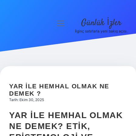
Günlük İzler
menüyü
aç
İlginç satırlarla yeni bakış açısı.
Anasayfa
Gizlilik Politikası
Yasal Uyarı
Hakkımızda
YAR ILE HEMHAL OLMAK NE
DEMEK ?
Tarih: Ekim 30, 2025
YAR ILE HEMHAL OLMAK
NE DEMEK? ETIK,