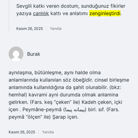
Sevgili katkı veren dostum, sunduğunuz fikirler
yazıya
canlılık
kattı ve anlatımı
zenginleştirdi
.
Kasım 26, 2025
Yanıtla
Burak
aynılaşma, bütünleşme, aynı halde olma
anlamlarında kullanılan söz öbeğidir. cinsel birleşme
anlamında kullanıldığına da şahit olunabilir. (bkz:
hemhal) kavrami ayni durumda olmak anlamina
gelirken. (Fars. keş “çeken” ile) Kadeh çeken, içki
içen . Peymâne-peymâ (ﭘﻴﻤﺎﻧﻪ ﭘﻴﻤﺎ) birl. sıf. (Fars.
peymā “ölçen” ile) Şarap içen.
Kasım 26, 2025
Yanıtla