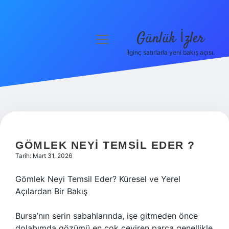
Günlük İzler
menüyü
aç
İlginç satırlarla yeni bakış açısı.
Anasayfa
Gizlilik Politikası
Yasal Uyarı
Hakkımızda
GÖMLEK NEYI TEMSIL EDER ?
Tarih: Mart 31, 2026
Gömlek Neyi Temsil Eder? Küresel ve Yerel
Açılardan Bir Bakış
Bursa’nın serin sabahlarında, işe gitmeden önce
dolabımda gözümü en çok çeviren parça genellikle