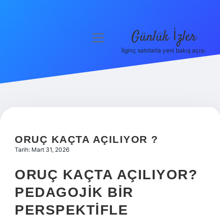
Günlük İzler
menüyü
aç
İlginç satırlarla yeni bakış açısı.
Anasayfa
Gizlilik Politikası
Yasal Uyarı
Hakkımızda
ORUÇ KAÇTA AÇILIYOR ?
Tarih: Mart 31, 2026
ORUÇ KAÇTA AÇILIYOR?
PEDAGOJIK BIR
PERSPEKTIFLE