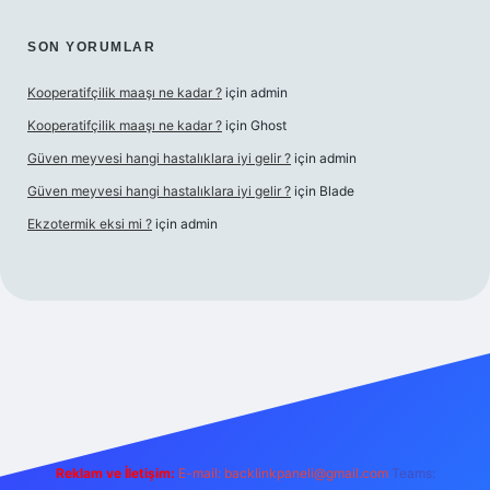
SON YORUMLAR
Kooperatifçilik maaşı ne kadar ?
için
admin
Kooperatifçilik maaşı ne kadar ?
için
Ghost
Güven meyvesi hangi hastalıklara iyi gelir ?
için
admin
Güven meyvesi hangi hastalıklara iyi gelir ?
için
Blade
Ekzotermik eksi mi ?
için
admin
iş
Reklam ve İletişim:
E-mail:
backlinkpaneli@gmail.com
Teams: